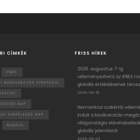
RI CÍMKÉK
FRISS HÍREK
2026. augusztus 7-ig
IPBES
véleményezhető az IPBES m
I BIODIVERZITÁS STRATÉGIA
globális értékelésének terve
2026-06-16
ERZITÁS
ERZITÁS NAP
Nemzetközi szakértői vélem
indult a biodiverzitás-megőr
IAI SOKFÉLESÉG NAP
világstratégia előrehaladásár
NAGOJA
globális jelentésről
2026-06-03