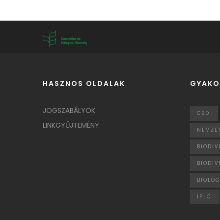
HASZNOS OLDALAK
GYAKO
JOGSZABÁLYOK
CBD
LINKGYŰJTEMÉNY
NEMZET
BIODIV
BIODIV
BIOLÓG
IPLC