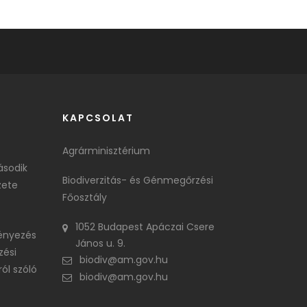
KAPCSOLAT
Agrárminisztérium
ásodik
Biodiverzitás- és Génmegőrzési
zete
Főosztály
1052 Budapest Apáczai Csere
ényezés
János u. 9.
zési
biodiv@am.gov.hu
ól szóló
biodiv@am.gov.hu