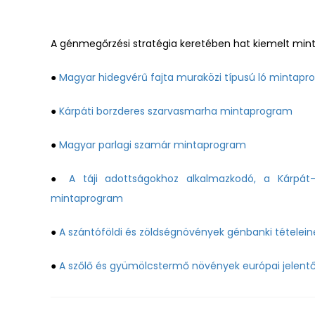
A génmegőrzési stratégia keretében hat kiemelt mint
●
Magyar hidegvérű fajta muraközi típusú ló mintap
●
Kárpáti borzderes szarvasmarha mintaprogram
●
Magyar parlagi szamár mintaprogram
●
A táji adottságokhoz alkalmazkodó, a Kárpá
mintaprogram
●
A szántóföldi és zöldségnövények génbanki tételei
●
A szőlő és gyümölcstermő növények európai jelentő