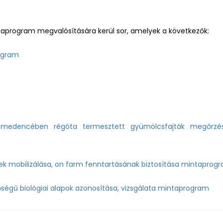
aprogram megvalósítására kerül sor, amelyek a következők:
rogram
t-medencében régóta termesztett gyümölcsfajták megőrzé
nek mobilizálása, on farm fenntartásának biztosítása mintaprog
ségű biológiai alapok azonosítása, vizsgálata mintaprogram