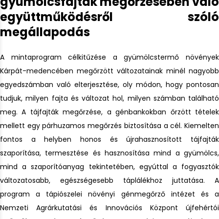
gyümölcsfajták megőrzésében való
együttműködésről szóló
megállapodás
A mintaprogram célkitűzése a gyümölcstermő növények
Kárpát-medencében megőrzött változatainak minél nagyobb
egyedszámban való elterjesztése, oly módon, hogy pontosan
tudjuk, milyen fajta és változat hol, milyen számban található
meg. A tájfajták megőrzése, a génbankokban őrzött tételek
mellett egy párhuzamos megőrzés biztosítása a cél. Kiemelten
fontos a helyben honos és újrahasznosított tájfajták
szaporítása, termesztése és hasznosítása mind a gyümölcs,
mind a szaporítóanyag tekintetében, egyúttal a fogyasztók
változatosabb, egészségesebb táplálékhoz juttatása. A
program a tápiószelei növényi génmegőrző intézet és a
Nemzeti Agrárkutatási és Innovációs Központ újfehértói