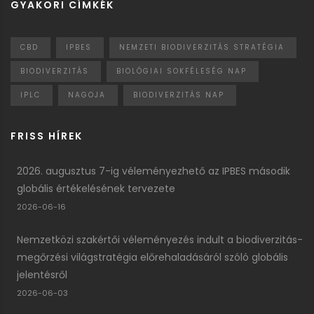
GYAKORI CÍMKÉK
CBD
IPBES
NEMZETI BIODIVERZITÁS STRATÉGIA
BIODIVERZITÁS
BIOLÓGIAI SOKFÉLESÉG NAP
IPLC
NAGOJA
BIODIVERZITÁS NAP
FRISS HÍREK
2026. augusztus 7-ig véleményezhető az IPBES második
globális értékelésének tervezete
2026-06-16
Nemzetközi szakértői véleményezés indult a biodiverzitás-
megőrzési világstratégia előrehaladásáról szóló globális
jelentésről
2026-06-03