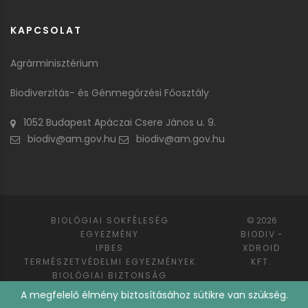
KAPCSOLAT
Agrárminisztérium
Biodiverzitás- és Génmegőrzési Főosztály
1052 Budapest Apáczai Csere János u. 9.
biodiv@am.gov.hu
biodiv@am.gov.hu
BIOLÓGIAI SOKFÉLESÉG
© 2026
EGYEZMÉNY
BIODIV
-
IPBES
XDROID
TERMÉSZETVÉDELMI EGYEZMÉNYEK
KFT.
BIOLÓGIAI BIZTONSÁG
GÉNMEGŐRZÉS
DOKUMENTUMOK
A megfelelő élmény biztosításához sütikre van szükség.
KAPCSOLAT