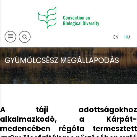
>
EN
HU
GYÜMÖLCSÉSZ MEGÁLLAPODÁS
A táji adottságokhoz
alkalmazkodó, a Kárpát-
medencében régóta termesztett