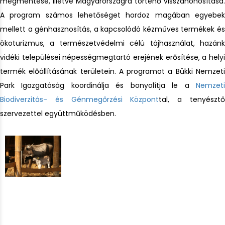
megmentése, illetve Magyarországra történő
visszahonosítása.
A program számos lehetőséget hordoz magában egyebek
mellett a génhasznosítás, a kapcsolódó kézműves termékek és
ökoturizmus, a természetvédelmi célú tájhasználat, hazánk
vidéki települései népességmegtartó erejének erősítése, a helyi
termék előállításának területein. A programot a Bükki Nemzeti
Park Igazgatóság koordinálja és bonyolítja le a
Nemzeti
Biodiverzitás- és Génmegőrzési Központ
tal, a tenyészt
szervezettel együttműködésben.