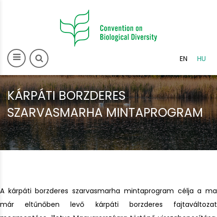
>
EN
HU
KÁRPÁTI BORZDERES
SZARVASMARHA MINTAPROGRAM
A kárpáti borzderes szarvasmarha mintaprogram célja a ma
már eltűnőben levő kárpáti borzderes fajtaváltozat