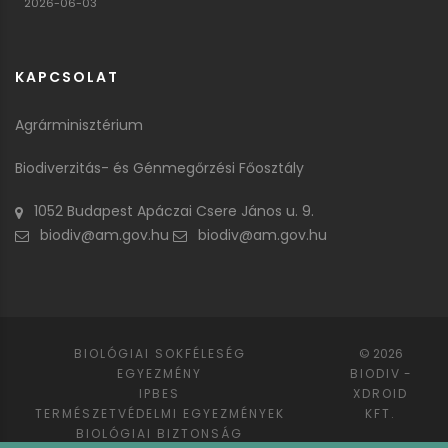
2026-06-03
KAPCSOLAT
Agrárminisztérium
Biodiverzitás- és Génmegőrzési Főosztály
1052 Budapest Apáczai Csere János u. 9.
biodiv@am.gov.hu
biodiv@am.gov.hu
BIOLÓGIAI SOKFÉLESÉG
© 2026
EGYEZMÉNY
BIODIV
-
IPBES
XDROID
TERMÉSZETVÉDELMI EGYEZMÉNYEK
KFT.
BIOLÓGIAI BIZTONSÁG