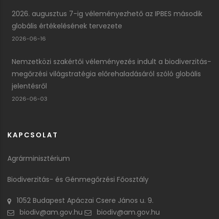
2026. augusztus 7-ig véleményezhető az IPBES második
globális értékelésének tervezete
2026-06-16
Nemzetközi szakértői véleményezés indult a biodiverzitás-
megőrzési világstratégia előrehaladásáról szóló globális
jelentésről
2026-06-03
KAPCSOLAT
Agrárminisztérium
Biodiverzitás- és Génmegőrzési Főosztály
1052 Budapest Apáczai Csere János u. 9.
biodiv@am.gov.hu
biodiv@am.gov.hu