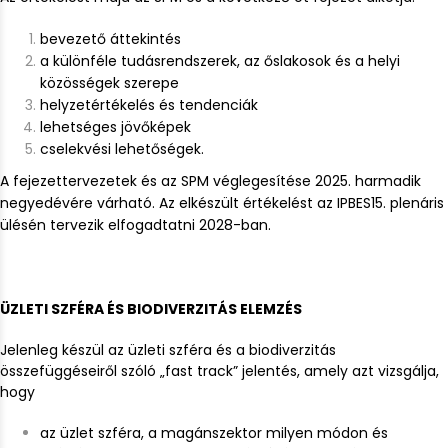
bevezető áttekintés
a különféle tudásrendszerek, az őslakosok és a helyi
közösségek szerepe
helyzetértékelés és tendenciák
lehetséges jövőképek
cselekvési lehetőségek.
A fejezettervezetek és az SPM véglegesítése 2025. harmadik
negyedévére várható. Az elkészült értékelést az IPBES15. plenáris
ülésén tervezik elfogadtatni 2028-ban.
ÜZLETI SZFÉRA ÉS BIODIVERZITÁS ELEMZÉS
Jelenleg készül az üzleti szféra és a biodiverzitás
összefüggéseiről szóló „fast track” jelentés, amely azt vizsgálja,
hogy
az üzlet szféra, a magánszektor milyen módon és