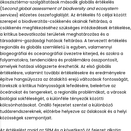
ökoszisztéma-szolgáltatások második globális értékelés
(S
econd global assessment of biodiversity and ecosystem
services
) előzetes összefoglalóját. Az értékelés fő céljai között
szerepel a biodiverzitás-csökkenés okainak feltárása, a
csökkenés megfékezéséhez szükséges intézkedések értékelése,
a kritikus beavatkozási területek meghatározása és a
társadalmi-gazdasági hatások feltárása. A tervezett értékelés
regionális és globális szemléletű is egyben, valamennyi
biogeográfiai és oceanográfiai övezetre kiterjed, és azokra a
folyamatokra, tendenciákra és problémákra összpontosít,
amelyek hatásai világszerte érezhetők. Az első globális
értékelésre, valamint további értékelésekre és eredményekre
építve hangsúlyozza az átalakító erejű változások fontosságát,
törekszik a kritikus hiányosságok lefedésére, beleértve az
óceánokat és tengereket, a regionális problémákat, a városok
biológiai sokféleségét, a különféle tényezők közötti
kölcsönhatásokat. Önálló fejezetet szentel a különböző
tudásrendszereknek, előtérbe helyezve az őslakosok és a helyi
közösségek szempontjait.
Az értékelést majd az SPM és a következő öt fejezet alkotja: