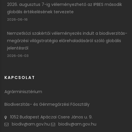
2026. augusztus 7-ig véleményezhető az IPBES második
globális értékelésének tervezete
2026-06-16
Nemzetközi szakértői véleményezés indult a biodiverzitás-
megőrzési világstratégia előrehaladásáról szóló globális
jelentésről
2026-06-03
KAPCSOLAT
Agrárminisztérium
Biodiverzitás- és Génmegőrzési Főosztály
1052 Budapest Apáczai Csere János u. 9.
biodiv@am.gov.hu
biodiv@am.gov.hu