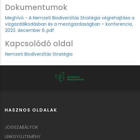
Dokumentumok
Meghívó - A Nemzeti Biodiverzitás Stratégia végrehajtása a
vízgazdálkodásban és a mezőgazdaságban – konferencia,
2023. december 6..pdf
Kapcsolódó oldal
Nemzeti Biodiverzitás Stratégia
HASZNOS OLDALAK
JOGSZABÁLYOK
LINKGYŰJTEMÉNY