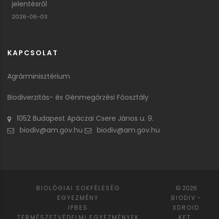
jelentésről
2026-06-03
KAPCSOLAT
Agrárminisztérium
Biodiverzitás- és Génmegőrzési Főosztály
1052 Budapest Apáczai Csere János u. 9.
biodiv@am.gov.hu
biodiv@am.gov.hu
BIOLÓGIAI SOKFÉLESÉG
© 2026
EGYEZMÉNY
BIODIV
-
IPBES
XDROID
TERMÉSZETVÉDELMI EGYEZMÉNYEK
KFT.