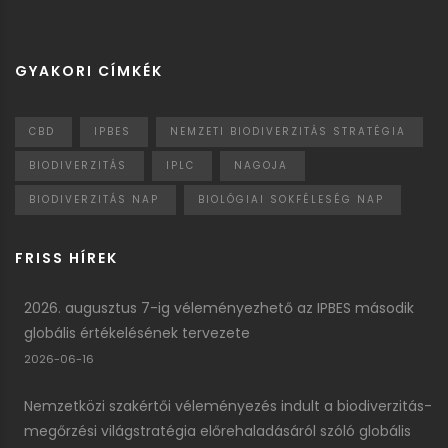
GYAKORI CÍMKÉK
CBD
IPBES
NEMZETI BIODIVERZITÁS STRATÉGIA
BIODIVERZITÁS
IPLC
NAGOJA
BIODIVERZITÁS NAP
BIOLÓGIAI SOKFÉLESÉG NAP
FRISS HÍREK
2026. augusztus 7-ig véleményezhető az IPBES második
globális értékelésének tervezete
2026-06-16
Nemzetközi szakértői véleményezés indult a biodiverzitás-
megőrzési világstratégia előrehaladásáról szóló globális