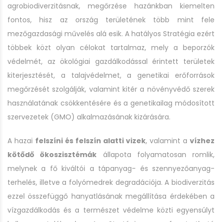
agrobiodiverzitásnak, megőrzése hazánkban kiemelten
fontos, hisz az ország területének több mint fele
mezőgazdasági művelés alá esik. A hatályos Stratégia ezért
többek közt olyan célokat tartalmaz, mely a beporzók
védelmét, az ökológiai gazdálkodással érintett területek
kiterjesztését, a talajvédelmet, a genetikai erőforrások
megőrzését szolgálják, valamint kitér a növényvédő szerek
használatának csökkentésére és a genetikailag módosított
szervezetek (GMO) alkalmazásának kizárására.
A hazai
felszíni és felszín alatti vizek
, valamint a
vízhez
kötődő ökoszisztémák
állapota folyamatosan romlik,
melynek a fő kiváltói a tápanyag- és szennyezőanyag-
terhelés, illetve a folyómedrek degradációja. A biodiverzitás
ezzel összefüggő hanyatlásának megállítása érdekében a
vízgazdálkodás és a természet védelme közti egyensúlyt