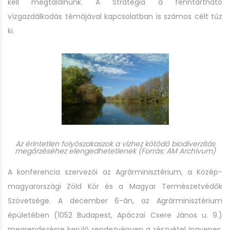
kell megtalálnunk. A Stratégia a fenntartható
vízgazdálkodás témájával kapcsolatban is számos célt tűz
ki.
Az érintetlen folyószakaszok a vízhez kötődő biodiverzitás
megőrzéséhez elengedhetetlenek
(Forrás: AM Archívum)
A konferencia szervezői az Agrárminisztérium, a Közép-
magyarországi Zöld Kör és a Magyar Természetvédők
Szövetsége. A december 6-án, az Agrárminisztérium
épületében (1052 Budapest, Apáczai Csere János u. 9.)
megrendezésre kerülő rendezvényen a részvétel ingyenes,