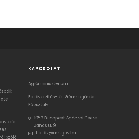
KAPCSOLAT
Agrárminisztérium
ásodik
Biodiverzitás- és Génmegőrzési
zete
Főosztály
1052 Budapest Apáczai Csere
ényezés
János u. 9.
zési
biodiv@am.gov.hu
ól szóló