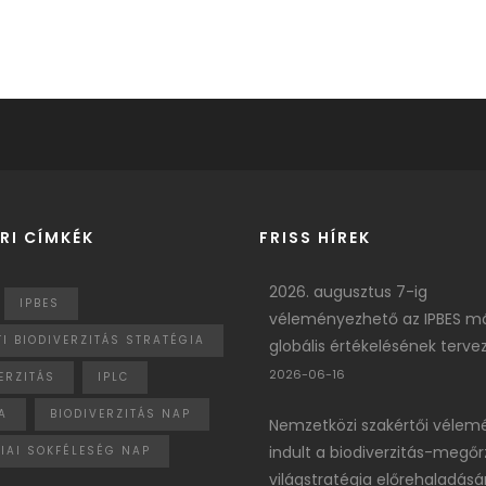
RI CÍMKÉK
FRISS HÍREK
2026. augusztus 7-ig
IPBES
véleményezhető az IPBES m
I BIODIVERZITÁS STRATÉGIA
globális értékelésének terve
2026-06-16
ERZITÁS
IPLC
A
BIODIVERZITÁS NAP
Nemzetközi szakértői vélem
indult a biodiverzitás-megőr
IAI SOKFÉLESÉG NAP
világstratégia előrehaladásár