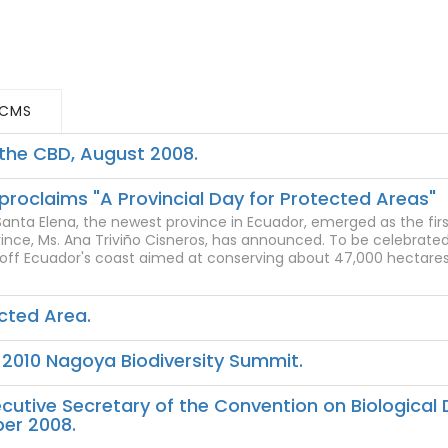
CMS
f the CBD, August 2008.
 proclaims "A Provincial Day for Protected Areas"
ta Elena, the newest province in Ecuador, emerged as the first j
vince, Ms. Ana Triviño Cisneros, has announced. To be celebrat
off Ecuador's coast aimed at conserving about 47,000 hectares
cted Area.
r 2010 Nagoya Biodiversity Summit.
utive Secretary of the Convention on Biological D
ber 2008.