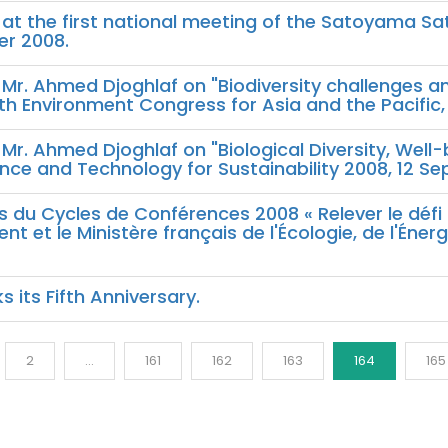
 at the first national meeting of the Satoyama 
er 2008.
 Mr. Ahmed Djoghlaf on "Biodiversity challenges
nth Environment Congress for Asia and the Pacifi
Mr. Ahmed Djoghlaf on "Biological Diversity, Well-
ence and Technology for Sustainability 2008, 12 
s du Cycles de Conférences 2008 « Relever le défi 
ent et le Ministère français de l'Écologie, de l'Én
 its Fifth Anniversary.
2
...
161
162
163
164
165