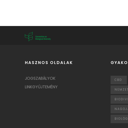
HASZNOS OLDALAK
GYAKO
JOGSZABÁLYOK
CBD
LINKGYŰJTEMÉNY
NEMZET
BIODIV
NAGOJ
BIOLÓG